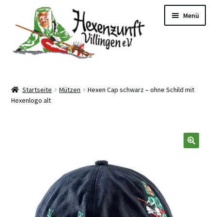
Zur
Zum
Menü
Navigation
Inhalt
springen
springen
Hexen-Lädele
Startseite
Mützen
Hexen Cap schwarz – ohne Schild mit
Hexenlogo alt
Kundenkonto
Zur Website