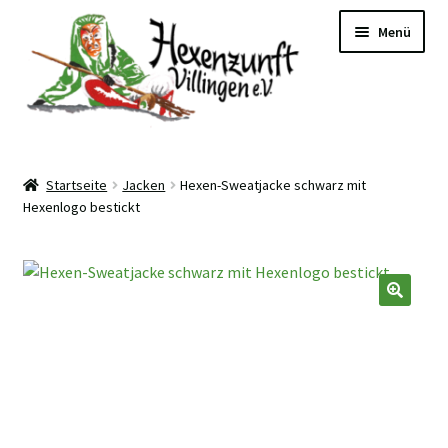
Zur
Zum
Menü
Navigation
Inhalt
springen
springen
Hexen-Lädele
Startseite
Jacken
Hexen-Sweatjacke schwarz mit
Hexenlogo bestickt
Kundenkonto
Zur Website
🔍