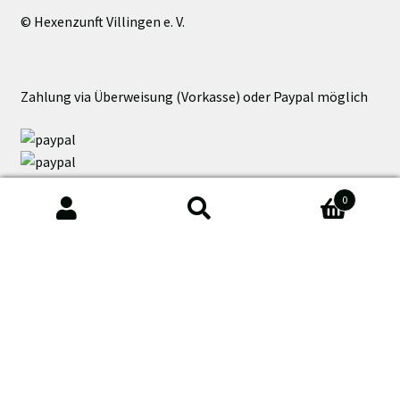
Menge
© Hexenzunft Villingen e. V.
Zahlung via Überweisung (Vorkasse) oder Paypal möglich
0
Suche
Suchen
Impressum
nach:
Datenschutzerklärung
AGB
Zahlungsarten
Versandarten